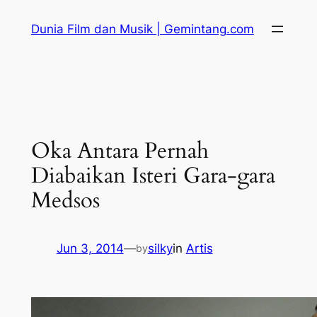
Skip
Dunia Film dan Musik | Gemintang.com
to
content
Oka Antara Pernah
Diabaikan Isteri Gara-gara
Medsos
Jun 3, 2014
—
silky
in
Artis
by