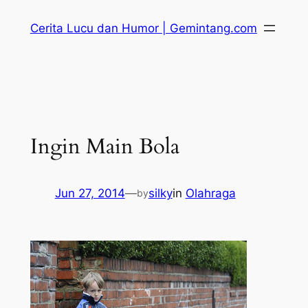
Skip
Cerita Lucu dan Humor | Gemintang.com
to
content
Ingin Main Bola
Jun 27, 2014
—
silky
in
Olahraga
by