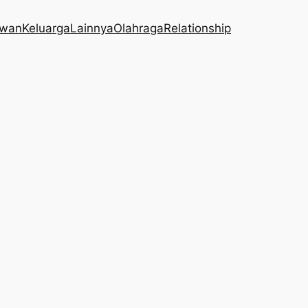
wan
Keluarga
Lainnya
Olahraga
Relationship