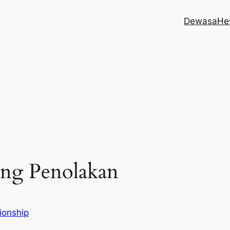
Dewasa
He
ng Penolakan
ionship