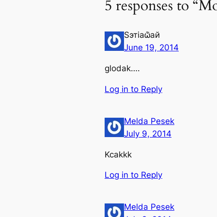
5 responses to “
Ѕэтіаѽай
June 19, 2014
glodak….
Log in to Reply
Melda Pesek
July 9, 2014
Kcakkk
Log in to Reply
Melda Pesek