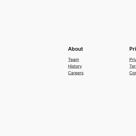
About
Pr
Team
Pri
History
Ter
Careers
Con