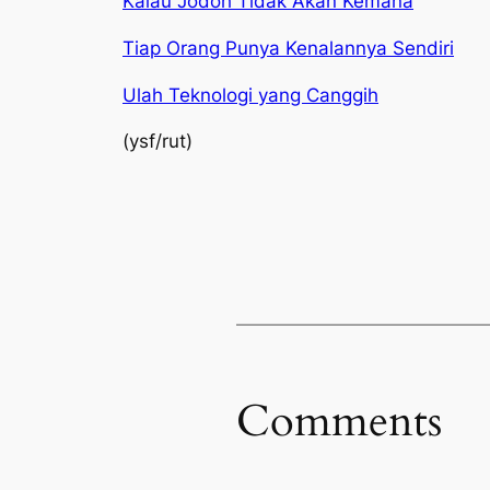
Kalau Jodoh Tidak Akan Kemana
Tiap Orang Punya Kenalannya Sendiri
Ulah Teknologi yang Canggih
(ysf/rut)
Comments