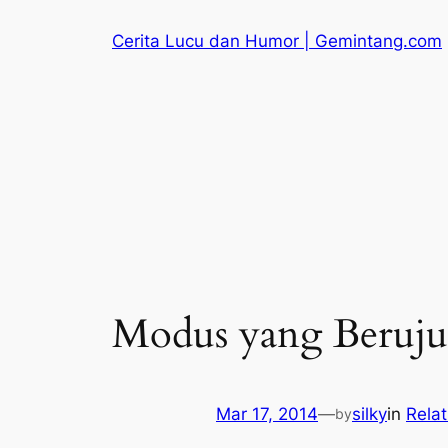
Skip
Cerita Lucu dan Humor | Gemintang.com
to
content
Modus yang Beruju
Mar 17, 2014
—
silky
in
Relat
by