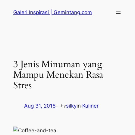
Skip
Galeri Inspirasi | Gemintang.com
to
content
3 Jenis Minuman yang
Mampu Menekan Rasa
Stres
Aug 31, 2016
—
silky
in
Kuliner
by