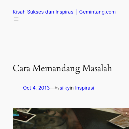
Skip
Kisah Sukses dan Inspirasi | Gemintang.com
to
content
Cara Memandang Masalah
Oct 4, 2013
—
silky
in
Inspirasi
by