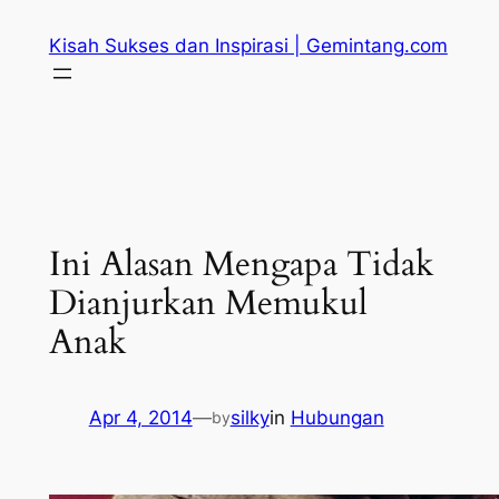
Skip
Kisah Sukses dan Inspirasi | Gemintang.com
to
content
Ini Alasan Mengapa Tidak
Dianjurkan Memukul
Anak
Apr 4, 2014
—
silky
in
Hubungan
by