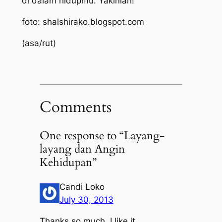
di dalam hidupmu. Yakinlah!
foto: shalshirako.blogspot.com
(asa/rut)
Comments
One response to “Layang-
layang dan Angin
Kehidupan”
Candi Loko
July 30, 2013
Thanks so much, I like it.