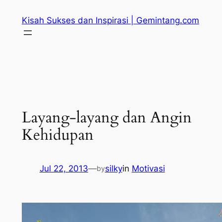
Skip
Kisah Sukses dan Inspirasi | Gemintang.com
to
content
Layang-layang dan Angin
Kehidupan
Jul 22, 2013
—
silky
in
Motivasi
by