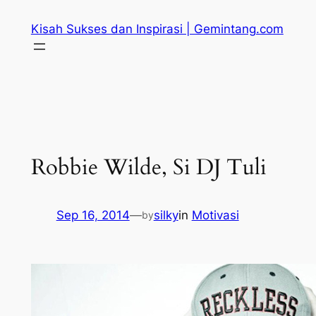
Skip
Kisah Sukses dan Inspirasi | Gemintang.com
to
content
Robbie Wilde, Si DJ Tuli
Sep 16, 2014
—
silky
in
Motivasi
by