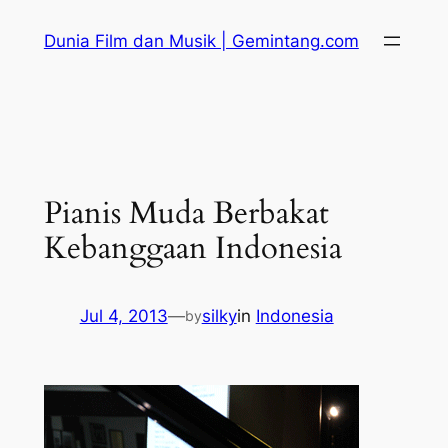
Skip
Dunia Film dan Musik | Gemintang.com
to
content
Pianis Muda Berbakat
Kebanggaan Indonesia
Jul 4, 2013
—
silky
in
Indonesia
by