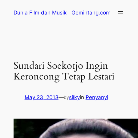
Skip
Dunia Film dan Musik | Gemintang.com
to
content
Sundari Soekotjo Ingin
Keroncong Tetap Lestari
May 23, 2013
—
silky
in
Penyanyi
by